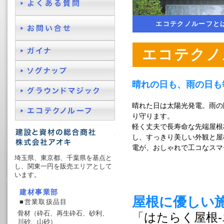
エコテクノルーフと
エコテクノ
晴れの日も、雨の日も
晴れた日は太陽光発電。雨の
り守ります。
軽く丈夫で長寿命な先端屋根
屋根材型太陽光発電システムのエコ
し、すっきり美しい外観と屋
電が、おしゃれで工コなスマ
埼玉県、東京都、千葉県を基点と
し、関東一円を販売エリアとして
います。
建材事業部
屋根に優しい
■営業取扱品目
骨材（砕石、再生砕石、砂利、
「はたらく屋根
川砂、山砂）