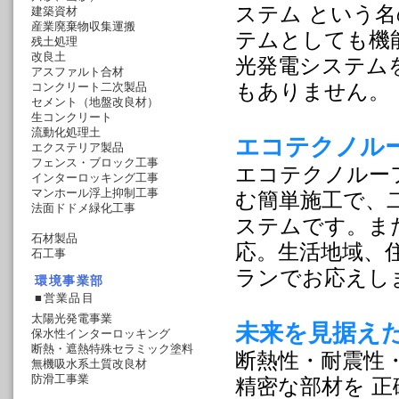
ステム という
建築資材
産業廃棄物収集運搬
テムとしても機
残土処理
改良土
光発電システム
アスファルト合材
コンクリート二次製品
もありません。
セメント（地盤改良材）
生コンクリート
流動化処理土
エコテクノル
エクステリア製品
フェンス・ブロック工事
エコテクノルー
インターロッキング工事
マンホール浮上抑制工事
む簡単施工で、
法面ドドメ緑化工事
ステムです。ま
石材製品
応。生活地域、
石工事
ランでお応えし
環境事業部
■営業品目
太陽光発電事業
未来を見据え
保水性インターロッキング
断熱・遮熱特殊セラミック塗料
断熱性・耐震性
無機吸水系土質改良材
防滑工事業
精密な部材を 