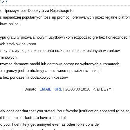
ント
o Премиум bez Depozytu za Rejestracje to
z najbardziej popularnych toss up promocji oferowanych przez legalne platfo
dowe online.
typu gratuity pozwala nowym uzytkownikom rozpoczac gre bez koniecznosci 
ych srodkow na konto.
rczy zazwyczaj zalozenie konta oraz spelnienie okreslonych warunkow
aminowych,
trzymac darmowe srodki lub darmowe obroty na wybranych automatach.
elu graczy jest to atrakcyjna mozliwosc sprawdzenia funkcji
a bez ponoszenia dodatkowych kosztow.
| Donato |
EMAIL
|
URL
| 26/08/08 18:20 | 4/aTBEYY |
tely consider that that you stated. Your favorite justification appeared to be at
et the simplest factor to have in mind of.
to you, I definitely get annoyed even as other folks consider