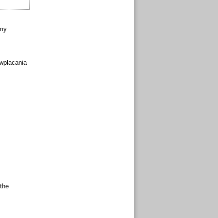
rmy
wplacania
 the