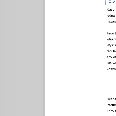
コメ
Kasyn
jedna 
hazar
Tego 
wlasn
Wysta
regul
aby o
Dla wi
kasyn
Defini
intern
I say 