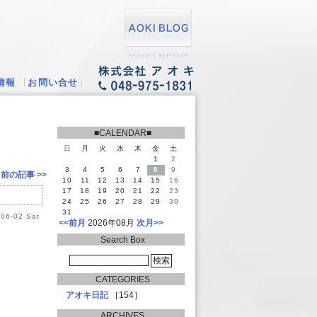
情報
お問い合せ
■CALENDAR■
日
月
火
水
木
金
土
1
2
3
4
5
6
7
8
9
前の記事 >>
10
11
12
13
14
15
16
17
18
19
20
21
22
23
24
25
26
27
28
29
30
31
06-02 Sat
<<前月
2026年08月
次月>>
Search Box
CATEGORIES
アオキ日記
［154］
ARCHIVES