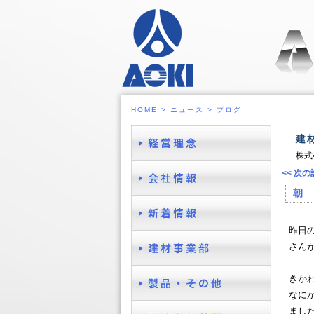
HOME
>
ニュース
>
ブログ
建
株式
<< 次の
朝 
昨日
さん
きか
なに
まし