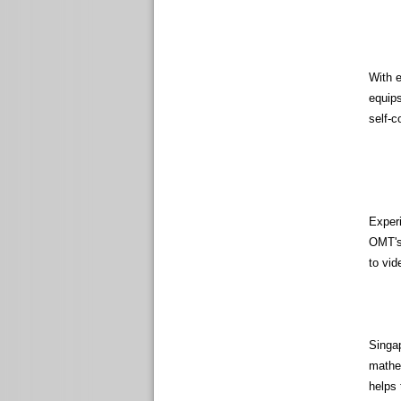
equips
ѕelf-c
Experi
OMT's 
tο vid
Singap
mathem
helps 