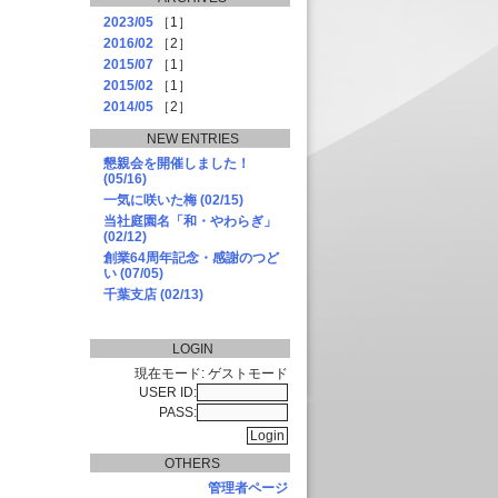
2023/05
［1］
2016/02
［2］
2015/07
［1］
2015/02
［1］
2014/05
［2］
NEW ENTRIES
懇親会を開催しました！
(05/16)
一気に咲いた梅 (02/15)
当社庭園名「和・やわらぎ」
(02/12)
創業64周年記念・感謝のつど
い (07/05)
千葉支店 (02/13)
LOGIN
現在モード: ゲストモード
USER ID:
PASS:
OTHERS
管理者ページ