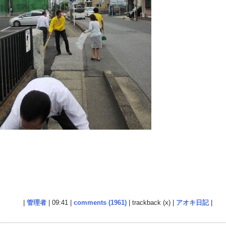
|
管理者
| 09:41 |
comments (1961)
| trackback (x) |
アオキ日記
|