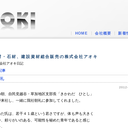
HOME
会社概要
新着
材・石材、建設資材総合販売の株式会社アオキ
会社アオキ日記
記事
礼
2012-
の朝、自民党越谷・草加地区支部長「きかわだ ひとし」
が来社し、一緒に我社朝礼に参加してくれました。
わだ氏は、若干４１歳という若さですが、体も声も大きく
か、頼りがいのある、可能性を秘めた青年であると感じ
た。