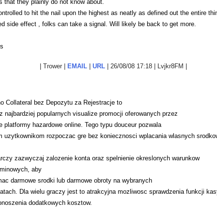
s that they plainly do not know about.
ntrolled to hit the nail upon the highest as neatly as defined out the entire thi
d side effect , folks can take a signal. Will likely be back to get more.
s
| Trower |
EMAIL
|
URL
| 26/08/08 17:18 | Lvjkr8FM |
 Collateral bez Depozytu za Rejestracje to
z najbardziej popularnych visualize promocji oferowanych przez
e platformy hazardowe online. Tego typu douceur pozwala
 uzytkownikom rozpoczac gre bez koniecznosci wplacania wlasnych srodko
rczy zazwyczaj zalozenie konta oraz spelnienie okreslonych warunkow
aminowych, aby
mac darmowe srodki lub darmowe obroty na wybranych
tach. Dla wielu graczy jest to atrakcyjna mozliwosc sprawdzenia funkcji ka
onoszenia dodatkowych kosztow.