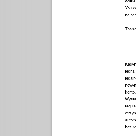
worrie
You co
no nee
Thank
Kasyno
jedna 
legaln
nowym
konto.
Wysta
regul
otrzy
automa
bez p