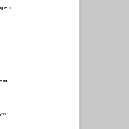
ng with
w na
syna